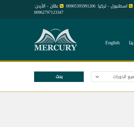
اسطنبول - تركيا: 00905395991206
عمّان - الأردن:
00962797123347
نا
English
بحث