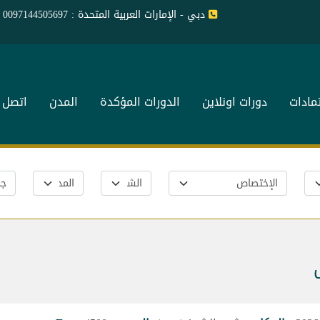
دبي - الإمارات العربية المتحدة : 0097144505697
تمادات
دورات اونلاين
الدورات المؤكدة
المدن
اتصل ب