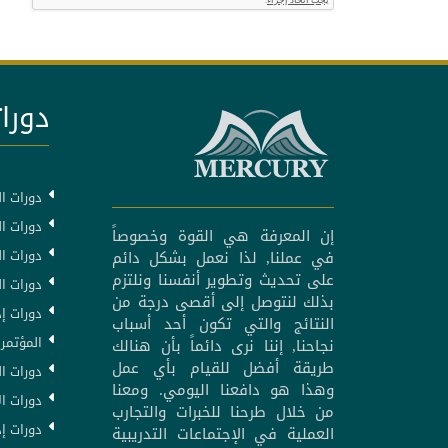
دورات
دورات ال
دورات ال
إن المعرفة هي القوة وخصوصاً
دورات ا
في عملنا, لذا نعمل بشكل دائم
على تحديث وتطوير أنفسنا ونلتزم
دورات ا
بذلك لنتوصل إلى أقصى درجة من
دورات إد
النتائج والتي تكون أحد أسباب
المؤتمرا
نجاحنا, إننا نرى دائماً بأن هنالك
طريقة أفضل للقيام بأي عمل
دورات ال
وهذا هو دافعنا اليومي. ومعنا
دورات ال
من خلال طرحنا للخبرات والتجارب
دورات إد
العملية في الإجتماعات التدريبية