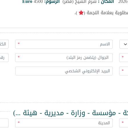
المكان :
شرم الشيخ (مصر)
الرسوم:
4500
Euro
طلوبة بعلامة النجمة (
).
*
*
*
*
 مؤسسة - وزارة - مديرية - هيئة ...)
*
*