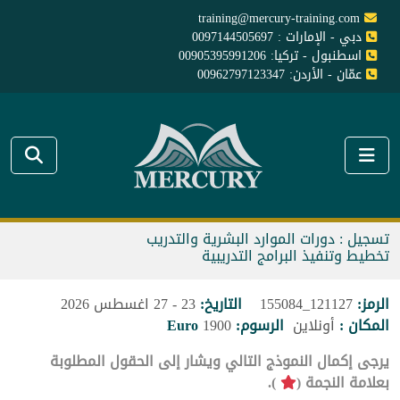
training@mercury-training.com
دبي - الإمارات : 0097144505697
اسطنبول - تركيا: 00905395991206
عمّان - الأردن: 00962797123347
تسجيل : دورات الموارد البشرية والتدريب
تخطيط وتنفيذ البرامج التدريبية
الرمز:
121127_155084
التاريخ:
23 - 27 اغسطس 2026
المكان :
أونلاين
الرسوم:
1900
Euro
يرجى إكمال النموذج التالي ويشار إلى الحقول المطلوبة
بعلامة النجمة (
).