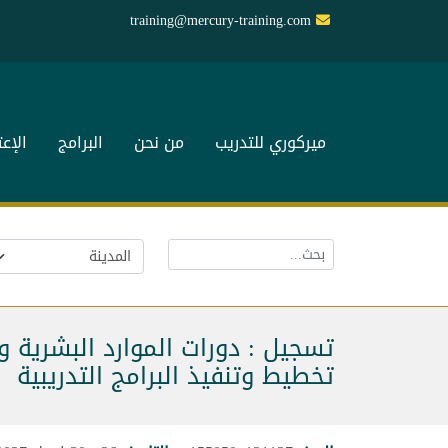
training@mercury-training.com
ميركوري للتدريب
من نحن
البرامج
الإع
تسجيل : دورات الموارد البشرية و
تخطيط وتنفيذ البرامج التدريبية