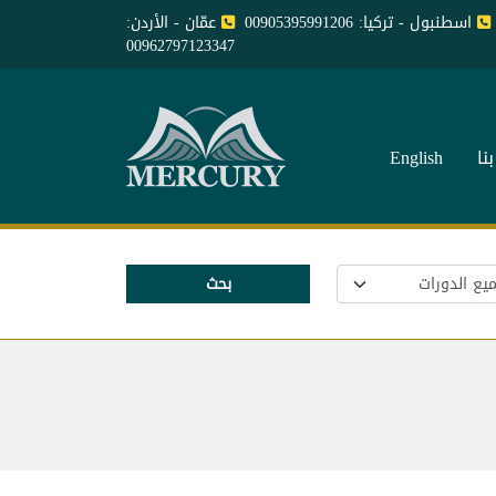
اسطنبول - تركيا: 00905395991206
عمّان - الأردن:
00962797123347
نا
English
بحث