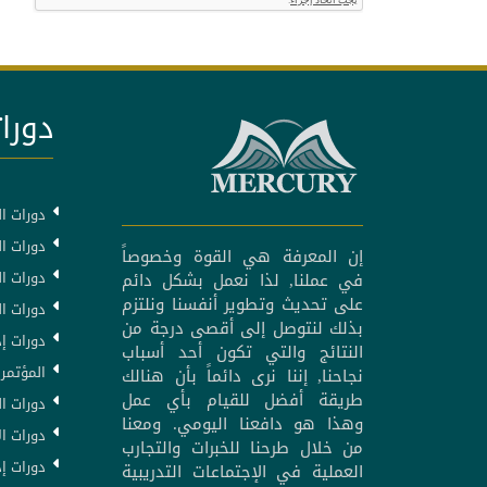
دورات
دورات ال
دورات ال
إن المعرفة هي القوة وخصوصاً
دورات ا
في عملنا, لذا نعمل بشكل دائم
على تحديث وتطوير أنفسنا ونلتزم
دورات ا
بذلك لنتوصل إلى أقصى درجة من
دورات إد
النتائج والتي تكون أحد أسباب
المؤتمرا
نجاحنا, إننا نرى دائماً بأن هنالك
طريقة أفضل للقيام بأي عمل
دورات ال
وهذا هو دافعنا اليومي. ومعنا
دورات ال
من خلال طرحنا للخبرات والتجارب
دورات إد
العملية في الإجتماعات التدريبية