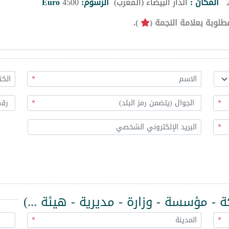
المكان :
الدار البيضاء (المغرب)
الرسوم:
4500
Euro
طلوبة بعلامة النجمة (
).
*
*
*
*
 مؤسسة - وزارة - مديرية - هيئة ...)
*
*