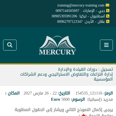
training@mercury-training.com
دبي - الإمارات : 0097144505697
اسطنبول - تركيا: 00905395991206
عمّان - الأردن: 00962797123347
تسجيل : دورات القيادة والإدارة
إدارة النزاعات والتفاوض الاستراتيجي ودعم الشراكات
المؤسسية
الرمز:
121116_154535
التاريخ:
22 - 26 مارس 2027
المكان :
مدريد (إسبانيا)
الرسوم:
5600
Euro
يرجى إكمال النموذج التالي ويشار إلى الحقول المطلوبة
بعلامة النجمة (
).