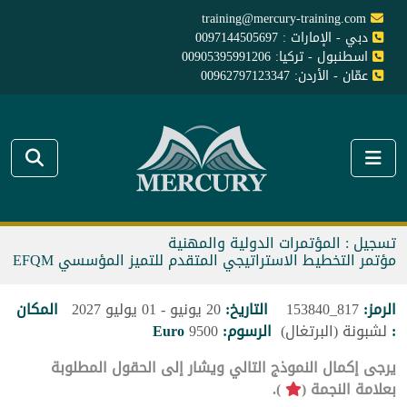
training@mercury-training.com
دبي - الإمارات : 0097144505697
اسطنبول - تركيا: 00905395991206
عمّان - الأردن: 00962797123347
تسجيل : المؤتمرات الدولية والمهنية
مؤتمر التخطيط الاستراتيجي المتقدم للتميز المؤسسي EFQM
الرمز:
817_153840
التاريخ:
20 يونيو - 01 يوليو 2027
المكان
:
لشبونة (البرتغال)
الرسوم:
9500
Euro
يرجى إكمال النموذج التالي ويشار إلى الحقول المطلوبة
بعلامة النجمة (
).