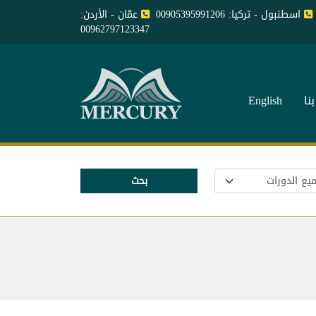
اسطنبول - تركيا: 00905395991206
عمّان - الأردن:
00962797123347
نا
English
بحث