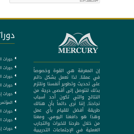
دورات
دورات ال
دورات ال
إن المعرفة هي القوة وخصوصاً
دورات ا
في عملنا, لذا نعمل بشكل دائم
على تحديث وتطوير أنفسنا ونلتزم
دورات ا
بذلك لنتوصل إلى أقصى درجة من
دورات إد
النتائج والتي تكون أحد أسباب
المؤتمرا
نجاحنا, إننا نرى دائماً بأن هنالك
طريقة أفضل للقيام بأي عمل
دورات ال
وهذا هو دافعنا اليومي. ومعنا
دورات ال
من خلال طرحنا للخبرات والتجارب
دورات إد
العملية في الإجتماعات التدريبية