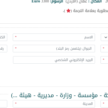
المكان :
عمّان (الأردن)
الرسوم:
3300
Euro
طلوبة بعلامة النجمة (
).
*
*
*
*
 مؤسسة - وزارة - مديرية - هيئة ...)
*
*