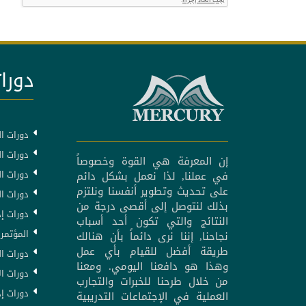
دورات
دورات ال
دورات ال
إن المعرفة هي القوة وخصوصاً
دورات ا
في عملنا, لذا نعمل بشكل دائم
على تحديث وتطوير أنفسنا ونلتزم
دورات ا
بذلك لنتوصل إلى أقصى درجة من
دورات إد
النتائج والتي تكون أحد أسباب
المؤتمرا
نجاحنا, إننا نرى دائماً بأن هنالك
طريقة أفضل للقيام بأي عمل
دورات ال
وهذا هو دافعنا اليومي. ومعنا
دورات ال
من خلال طرحنا للخبرات والتجارب
دورات إد
العملية في الإجتماعات التدريبية