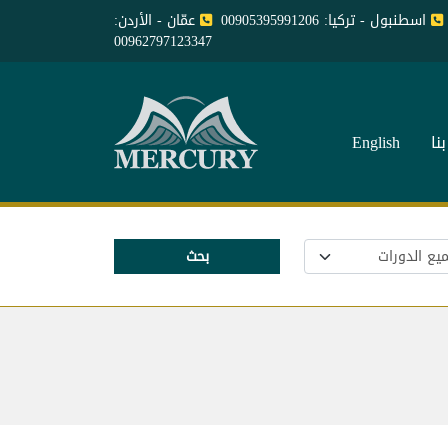
اسطنبول - تركيا: 00905395991206
عمّان - الأردن:
00962797123347
نا
English
بحث