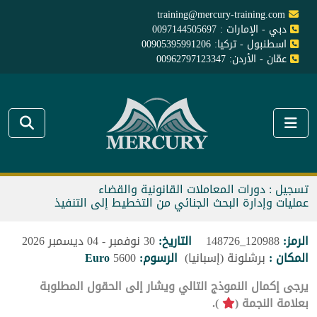
training@mercury-training.com
دبي - الإمارات : 0097144505697
اسطنبول - تركيا: 00905395991206
عمّان - الأردن: 00962797123347
تسجيل : دورات المعاملات القانونية والقضاء
عمليات وإدارة البحث الجنائي من التخطيط إلى التنفيذ
الرمز:
120988_148726
التاريخ:
30 نوفمبر - 04 ديسمبر 2026
المكان :
برشلونة (إسبانيا)
الرسوم:
5600
Euro
يرجى إكمال النموذج التالي ويشار إلى الحقول المطلوبة
بعلامة النجمة (
).